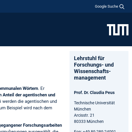
Google Suche
Lehrstuhl für
Forschungs- und
Wissenschafts­
management
mmunalen Wörtern
. Er
Prof. Dr. Claudia Peus
en Anteil der agentischen und
ei werden die agentischen und
Technische Universität
zum Beispiel wird nach dem
München
Arcisstr. 21
80333 München
gegangener Forschungsarbeiten
rmulierungen ausgewählt, die
Fon: +49 89 289 24091