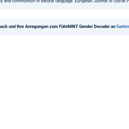
ncy and communion in natural language.
European Journal of Social 
edback und Ihre Anregungen zum FührMINT Gender Decoder an
fuehr