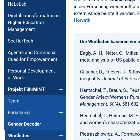
NeLeLab
in der Forschung wiederholt al
extern valide beurteilt wurden. 
Digital Transformation in
Horvath
.
Higher Education
Management
SeeHerTech
Die Wortlisten basieren vor 
Agentic and Communal
Eagly, A. H., Nater, C., Mill
Cues for Empowerment
meta-analysis of US public o
Personal Development
Gaucher, D., Friesen, J., & K
at Work
inequality.
Journal of Persona
Projekt FührMINT
Hentschel, T., Braun, S., Peu
Gender Affect Women’s Pursu
Team
Management, 60
(4), 581-602.
Forschung
Hentschel, T., Heilman, M. E.
and women’s characterizatio
Gender Decoder
Pietraszkiewicz, A., Formanow
Wortlisten