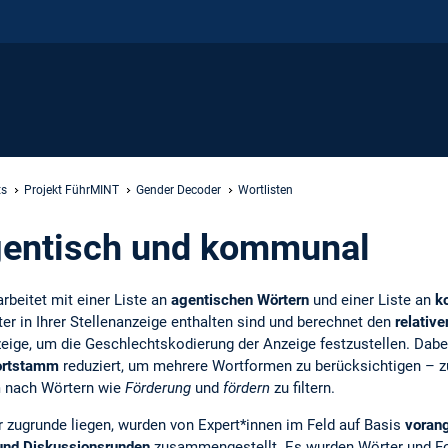
ts
Projekt FührMINT
Gender Decoder
Wortlisten
gentisch und kommunal
beitet mit einer Liste an
agentischen Wörtern
und einer Liste an
ko
ter in Ihrer Stellenanzeige enthalten sind und berechnet den
relativ
zeige, um die Geschlechtskodierung der Anzeige festzustellen. Dab
rtstamm
reduziert, um mehrere Wortformen zu berücksichtigen – 
 nach Wörtern wie
Förderung
und
fördern
zu filtern.
r zugrunde liegen, wurden von Expert*innen im Feld auf Basis
voran
und Diskussionsrunden
zusammengestellt. Es wurden Wörter und Fo