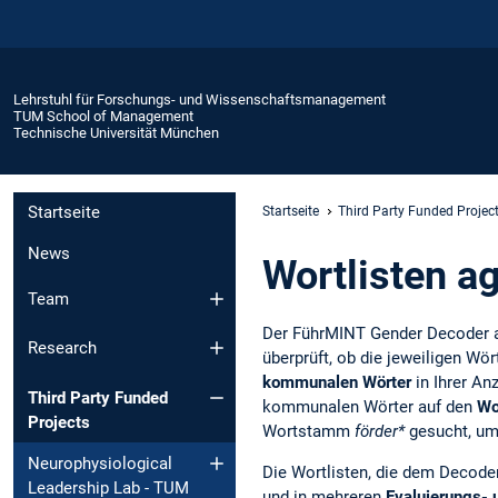
Lehrstuhl für Forschungs- und Wissenschaftsmanagement
TUM School of Management
Technische Universität München
Startseite
Startseite
Third Party Funded Projec
News
Wortlisten a
Team
Der FührMINT Gender Decoder ar
Research
überprüft, ob die jeweiligen Wör
kommunalen Wörter
in Ihrer An
Third Party Funded
kommunalen Wörter auf den
Wo
Projects
Wortstamm
förder*
gesucht, um
Neurophysiological
Die Wortlisten, die dem Decode
Leadership Lab - TUM
und in mehreren
Evaluierungs- 