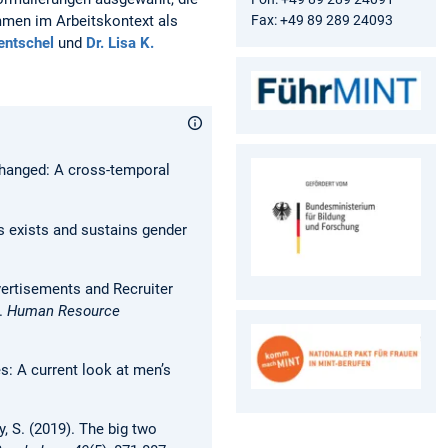
Fax: +49 89 289 24093
mmen im Arbeitskontext als
entschel
und
Dr. Lisa K.
e changed: A cross-temporal
ts exists and sustains gender
dvertisements and Recruiter
.
Human Resource
s: A current look at men’s
, S. (2019). The big two