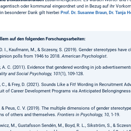
s agentisch oder kommunal eingeordnet und in Bezug auf ihr Vorko
Ein besonderer Dank gilt hierbei
Prof. Dr. Susanne Braun
,
Dr. Tanja H
allem auf den folgenden Forschungsarbeiten:
er, D. I., Kaufmann, M., & Sczesny, S. (2019). Gender stereotypes hav
pinion polls from 1946 to 2018.
American Psychologist
.
ay, A. C. (2011). Evidence that gendered wording in job advertisemen
lity and Social Psychology, 101
(1), 109-128.
s, C., & Frey, D. (2021). Sounds Like a Fit! Wording in Recruitment A
it of Career Development Programs via Anticipated Belongingness
, & Peus, C. V. (2019). The multiple dimensions of gender stereotype
ns of others and themselves.
Frontiers in Psychology, 10
, 1-19.
icz, M., Gustafsson Sendén, M., Boyd, R. L., Sikström, S., & Sczesny