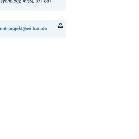
Psychology, 49
(5), 871-887.
mint-projekt@wi.tum.de