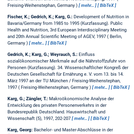
Freising-Weihenstephan, Germany
mehr…
BibTeX
Fischer, K.; Gedrich, K.; Karg, G.:
Development of Nutrition in
Bavaria/Germany from 1985 to 1995 (Kurzfassung).
Public
Health and Nutrition, 3rd European Interdisciplinary Meeting
and 20th Annual Scientific Meeting of AGEV, 1997
Berlin,
Germany
mehr…
BibTeX
Gedrich, K.; Karg, G.; Weyrauch, S.:
Einfluss
sozialökonomischer Merkmale auf die Nährstoffzufuhr von
Personen (Kurzfassung).
34. Wissenschaftlicher Kongreß der
Deutschen Gesellschaft für Ernährung e. V. vom 13. bis 14.
März 1997 an der TU München / Freising-Weihenstephan,
1997
Freising-Weihenstephan, Germany
mehr…
BibTeX
Karg, G.; Zängler, T.:
Makroökonomische Analyse der
Entwicklung des privaten Personenverkehrs in der
Bundesrepublik Deutschland.
Hauswirtschaft und
Wissenschaft (5), 1997, 202-207
mehr…
BibTeX
Karg, Georg:
Bachelor- und Master-Abschlüsse in der