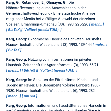
Karg, G.; Rutzmoser, E.; Ohmayer, G.:
Die
Nährstoffversorgung durch Auswahlessen in der
Gemeinschaftsverpflegung - Eine statistische Analyse
möglicher Menüs bei zufälliger Auswahl der einzelnen
Speisen.
Ernährungs-Umschau (30), 1993, 225-226
mehr…
BibTeX
Volltext (mediaTUM)
Karg, Georg:
Öknomische Theorie des privaten Haushalts.
Hauswirtschaft und Wissenschaft (3), 1993, 139-144
mehr…
BibTeX
Karg, Georg:
Nutzung von Informationen im privaten
Haushalt.
Zeitschrift für Agrarinformatik (3), 1993, 66-71
mehr…
BibTeX
Volltext (mediaTUM)
Karg, Georg:
Im Schatten der Fördertürme. Kindheit und
Jugend im Revier. Die Bergarbeiterkolonie Lohberg 1900 -
1980.
Hauswirtschaft und Wissenschaft (6), 1993, 282
mehr…
BibTeX
Karg, Georg:
Informationen und haushälterisches Handeln in
der Wirtschaftslehre des Haushalts.
In:
J. Bottler (Hrsg.):