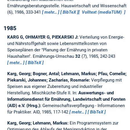
Ernährungsberatungsstelle.
Hauswirtschaft und Wissenschaft
(6), 1986, 333-341
mehr…
BibTeX
Volltext (mediaTUM)
1985
KARG G, OHMAYER G, PIEKARSKI J:
Verteilung von Energie-
und Nährstoffgehalt sowie Lebensmittelkosten von
Speiseplänen der "Planung der Ernährung in privaten
Haushalten".
Ernährungs-Umschau
32
(7), 1985, 242-243
mehr…
BibTeX
Karg, Georg; Bogner, Antal; Lehmann, Markus; Pfau, Cornelie;
Piekarski, Johannes; Zacharias, Rosmarie:
Verpflegung mit
Speisen aus eigener Zubereitung und industrieller
Herstellung. Mischküche-Stufe II.
In:
Auswertungs- und
Informationsdienst für Ernährung, Landwirtschaft und Forsten
(AID) e.V. (Hrsg.):
Gemeinschaftsverpflegung - Informationen
für Praktiker. AID, 1985, 117-142
mehr…
BibTeX
Karg, Georg; Lehmann, Markus:
Ein Programmsystem zur
Optimierung des Ablaufs der Menüproduktion in der