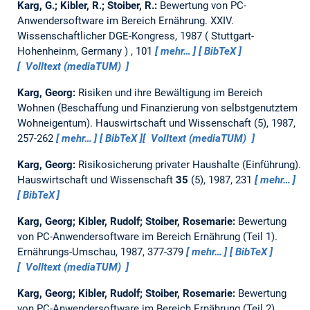
Karg, G.; Kibler, R.; Stoiber, R.:
Bewertung von PC-
Anwendersoftware im Bereich Ernährung.
XXIV.
Wissenschaftlicher DGE-Kongress, 1987
Stuttgart-
Hohenheinm, Germany
, 101
mehr…
BibTeX
Volltext (mediaTUM)
Karg, Georg:
Risiken und ihre Bewältigung im Bereich
Wohnen (Beschaffung und Finanzierung von selbstgenutztem
Wohneigentum).
Hauswirtschaft und Wissenschaft (5), 1987,
257-262
mehr…
BibTeX
Volltext (mediaTUM)
Karg, Georg:
Risikosicherung privater Haushalte (Einführung).
Hauswirtschaft und Wissenschaft
35
(5), 1987, 231
mehr…
BibTeX
Karg, Georg; Kibler, Rudolf; Stoiber, Rosemarie:
Bewertung
von PC-Anwendersoftware im Bereich Ernährung (Teil 1).
Ernährungs-Umschau, 1987, 377-379
mehr…
BibTeX
Volltext (mediaTUM)
Karg, Georg; Kibler, Rudolf; Stoiber, Rosemarie:
Bewertung
von PC-Anwendersoftware im Bereich Ernährung (Teil 2).