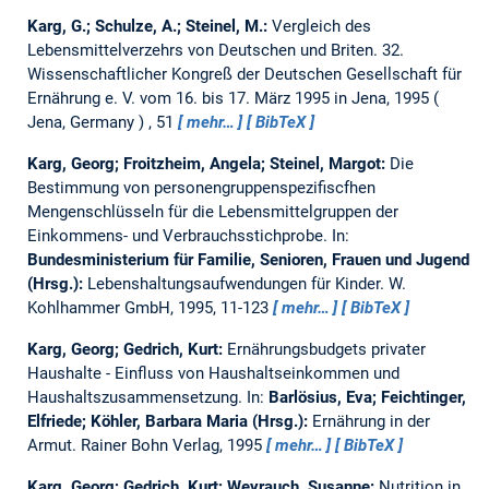
Karg, G.; Schulze, A.; Steinel, M.:
Vergleich des
Lebensmittelverzehrs von Deutschen und Briten.
32.
Wissenschaftlicher Kongreß der Deutschen Gesellschaft für
Ernährung e. V. vom 16. bis 17. März 1995 in Jena, 1995
Jena, Germany
, 51
mehr…
BibTeX
Karg, Georg; Froitzheim, Angela; Steinel, Margot:
Die
Bestimmung von personengruppenspezifiscfhen
Mengenschlüsseln für die Lebensmittelgruppen der
Einkommens- und Verbrauchsstichprobe.
In:
Bundesministerium für Familie, Senioren, Frauen und Jugend
(Hrsg.):
Lebenshaltungsaufwendungen für Kinder. W.
Kohlhammer GmbH, 1995, 11-123
mehr…
BibTeX
Karg, Georg; Gedrich, Kurt:
Ernährungsbudgets privater
Haushalte - Einfluss von Haushaltseinkommen und
Haushaltszusammensetzung.
In:
Barlösius, Eva; Feichtinger,
Elfriede; Köhler, Barbara Maria (Hrsg.):
Ernährung in der
Armut. Rainer Bohn Verlag, 1995
mehr…
BibTeX
Karg, Georg; Gedrich, Kurt; Weyrauch, Susanne:
Nutrition in