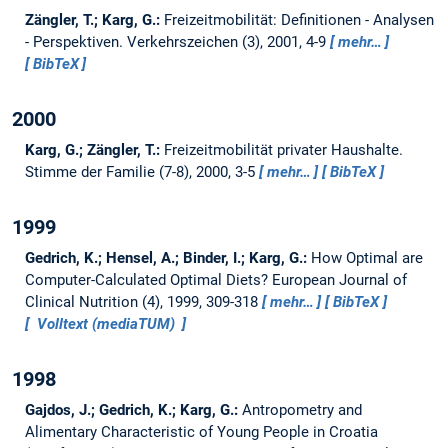
Zängler, T.; Karg, G.:
Freizeitmobilität: Definitionen - Analysen
- Perspektiven.
Verkehrszeichen (3), 2001, 4-9
mehr…
BibTeX
2000
Karg, G.; Zängler, T.:
Freizeitmobilität privater Haushalte.
Stimme der Familie (7-8), 2000, 3-5
mehr…
BibTeX
1999
Gedrich, K.; Hensel, A.; Binder, I.; Karg, G.:
How Optimal are
Computer-Calculated Optimal Diets?
European Journal of
Clinical Nutrition (4), 1999, 309-318
mehr…
BibTeX
Volltext (mediaTUM)
1998
Gajdos, J.; Gedrich, K.; Karg, G.:
Antropometry and
Alimentary Characteristic of Young People in Croatia