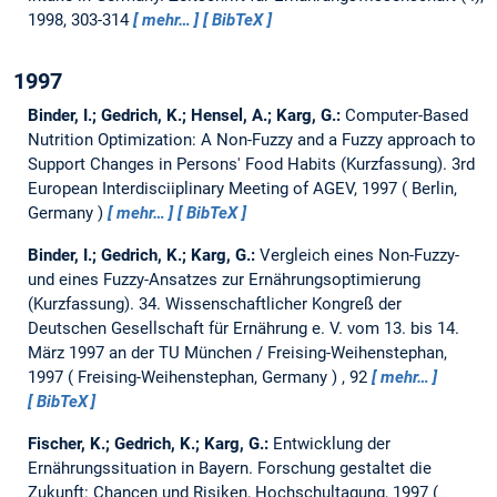
1998, 303-314
mehr…
BibTeX
1997
Binder, I.; Gedrich, K.; Hensel, A.; Karg, G.:
Computer-Based
Nutrition Optimization: A Non-Fuzzy and a Fuzzy approach to
Support Changes in Persons' Food Habits (Kurzfassung).
3rd
European Interdisciiplinary Meeting of AGEV, 1997
Berlin,
Germany
mehr…
BibTeX
Binder, I.; Gedrich, K.; Karg, G.:
Vergleich eines Non-Fuzzy-
und eines Fuzzy-Ansatzes zur Ernährungsoptimierung
(Kurzfassung).
34. Wissenschaftlicher Kongreß der
Deutschen Gesellschaft für Ernährung e. V. vom 13. bis 14.
März 1997 an der TU München / Freising-Weihenstephan,
1997
Freising-Weihenstephan, Germany
, 92
mehr…
BibTeX
Fischer, K.; Gedrich, K.; Karg, G.:
Entwicklung der
Ernährungssituation in Bayern.
Forschung gestaltet die
Zukunft: Chancen und Risiken, Hochschultagung, 1997