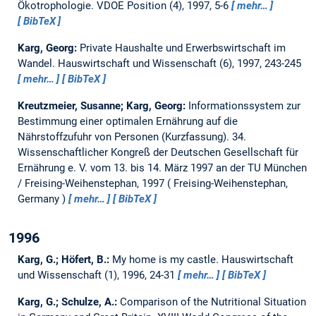
Ökotrophologie.
VDOE Position (4), 1997, 5-6
mehr…
BibTeX
Karg, Georg:
Private Haushalte und Erwerbswirtschaft im
Wandel.
Hauswirtschaft und Wissenschaft (6), 1997, 243-245
mehr…
BibTeX
Kreutzmeier, Susanne; Karg, Georg:
Informationssystem zur
Bestimmung einer optimalen Ernährung auf die
Nährstoffzufuhr von Personen (Kurzfassung).
34.
Wissenschaftlicher Kongreß der Deutschen Gesellschaft für
Ernährung e. V. vom 13. bis 14. März 1997 an der TU München
/ Freising-Weihenstephan, 1997
Freising-Weihenstephan,
Germany
mehr…
BibTeX
1996
Karg, G.; Höfert, B.:
My home is my castle.
Hauswirtschaft
und Wissenschaft (1), 1996, 24-31
mehr…
BibTeX
Karg, G.; Schulze, A.:
Comparison of the Nutritional Situation