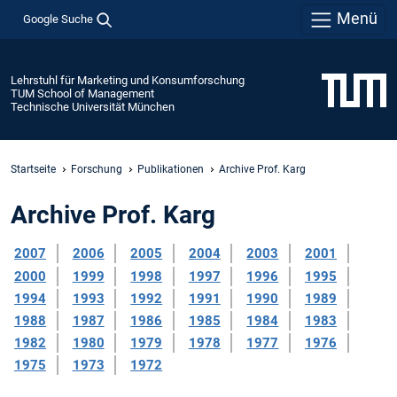
Menü
Google Suche
Lehrstuhl für Marketing und Konsumforschung
TUM School of Management
Technische Universität München
Startseite
Forschung
Publikationen
Archive Prof. Karg
Archive Prof. Karg
2007
2006
2005
2004
2003
2001
2000
1999
1998
1997
1996
1995
1994
1993
1992
1991
1990
1989
1988
1987
1986
1985
1984
1983
1982
1980
1979
1978
1977
1976
1975
1973
1972