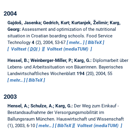
2004
Gajdoš, Jasenka; Gedrich, Kurt; Kurtanjek, Želimir; Karg,
Georg:
Assessment and optimization of the nutritional
situation in Croatian boarding schools.
Food Service
Technology
4
(2), 2004, 53-67
mehr…
BibTeX
Volltext (
DOI
)
Volltext (mediaTUM)
Hessel, B.; Weinberger-Miller, P.; Karg, G.:
Diplomarbeit über
Lebens- und Arbeitssituation von Bäuerinnen.
Bayerisches
Landwirtschaftliches Wochenblatt
194
(20), 2004, 55
mehr…
BibTeX
2003
Hensel, A.; Schulze, A.; Karg, G.:
Der Weg zum Einkauf -
Bestandsaufnahme der Versorgungsmobilität im
Ballungsraum München.
Hauswirtschaft und Wissenschaft
(1), 2003, 6-10
mehr…
BibTeX
Volltext (mediaTUM)