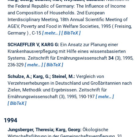
the Federal Republic of Germany: The Influence of Income
and Composition of Households.
2nd European
Interdisciplinary Meeting, 18th Annual Scientific Meeting of
AGEV, Poverty and Food in Welfare Societies, 1995
Freising,
Germany
, C-15
mehr…
BibTeX
SCHAEFFLER V, KARG G:
Ein Ansatz zur Planung einer
Krankenhausverpflegung mit Hilfe eines wissensbasierten
Systems.
Zeitschrift für Ernährungswissenschaft
34
(3), 1995,
236-329
mehr…
BibTeX
Schulze, A.; Karg, G.; Steinel, M.:
Vergleich von
Verzehrserhebungen in Deutschland und Großbritannien nach
Zielen, Methodik und Ergebnissen.
Zeitschrift für
Ernährungswissenschaft (3), 1995, 190-197
mehr…
BibTeX
1994
Jungsberger, Theresia; Karg, Georg:
Ökologische
Wirtschaftsführung in der Gemeinschaftsverpflegung.
31.