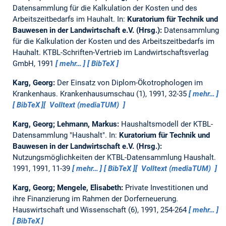
Datensammlung für die Kalkulation der Kosten und des
Arbeitszeitbedarfs im Hauhalt.
In:
Kuratorium für Technik und
Bauwesen in der Landwirtschaft e.V. (Hrsg.):
Datensammlung
für die Kalkulation der Kosten und des Arbeitszeitbedarfs im
Hauhalt. KTBL-Schriften-Vertrieb im Landwirtschaftsverlag
GmbH, 1991
mehr…
BibTeX
Karg, Georg:
Der Einsatz von Diplom-Ökotrophologen im
Krankenhaus.
Krankenhausumschau (1), 1991, 32-35
mehr…
BibTeX
Volltext (mediaTUM)
Karg, Georg; Lehmann, Markus:
Haushaltsmodell der KTBL-
Datensammlung "Haushalt".
In:
Kuratorium für Technik und
Bauwesen in der Landwirtschaft e.V. (Hrsg.):
Nutzungsmöglichkeiten der KTBL-Datensammlung Haushalt.
1991, 1991, 11-39
mehr…
BibTeX
Volltext (mediaTUM)
Karg, Georg; Mengele, Elisabeth:
Private Investitionen und
ihre Finanzierung im Rahmen der Dorferneuerung.
Hauswirtschaft und Wissenschaft (6), 1991, 254-264
mehr…
BibTeX