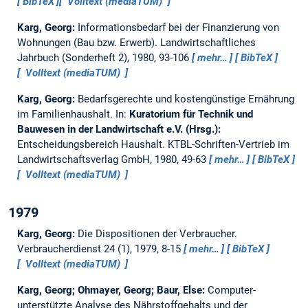
BibTeX
Volltext (mediaTUM)
Karg, Georg:
Informationsbedarf bei der Finanzierung von
Wohnungen (Bau bzw. Erwerb).
Landwirtschaftliches
Jahrbuch (Sonderheft 2), 1980, 93-106
mehr…
BibTeX
Volltext (mediaTUM)
Karg, Georg:
Bedarfsgerechte und kostengünstige Ernährung
im Familienhaushalt.
In:
Kuratorium für Technik und
Bauwesen in der Landwirtschaft e.V. (Hrsg.):
Entscheidungsbereich Haushalt. KTBL-Schriften-Vertrieb im
Landwirtschaftsverlag GmbH, 1980, 49-63
mehr…
BibTeX
Volltext (mediaTUM)
1979
Karg, Georg:
Die Dispositionen der Verbraucher.
Verbraucherdienst 24 (1), 1979, 8-15
mehr…
BibTeX
Volltext (mediaTUM)
Karg, Georg; Ohmayer, Georg; Baur, Else:
Computer-
unterstützte Analyse des Nährstoffgehalts und der