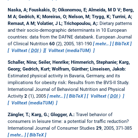
Naska, A; Fouskakis, D; Oikonomou, E; Almeida, M D V; Berg,
M A; Gedrich, K; Moreiras, O; Nelson, M; Trygg, K; Turrini, A;
Remaut, A M; Volatier, J L; Trichopoulou, A;:
Dietary patterns
and their socio-demographic determinants in 10 European
countries: data from the DAFNE databank.
European Journal
of Clinical Nutrition
60
(2), 2005, 181-190
mehr…
BibTeX
Volltext (
DOI
)
Volltext (mediaTUM)
Schaller, Nina; Seiler, Henrike; Himmerich, Stephanie; Karg,
Georg; Gedrich, Kurt; Wolfram, Günther; Linseisen, Jakob:
Estimated physical activity in Bavaria, Germany, and its
implications for obesity risk: Results from the BVS-II Study.
International Journal of Behavioral Nutrition and Physical
Activity
2
(1), 2005
mehr…
BibTeX
Volltext (
DOI
)
Volltext (mediaTUM)
Zängler, T.; Karg, G.; Glogger, A.:
Travel behavior of
consumers in leisure time: a potential for traffic reduction?
International Journal of Consumer Studies
29
, 2005, 371-385
mehr…
BibTeX