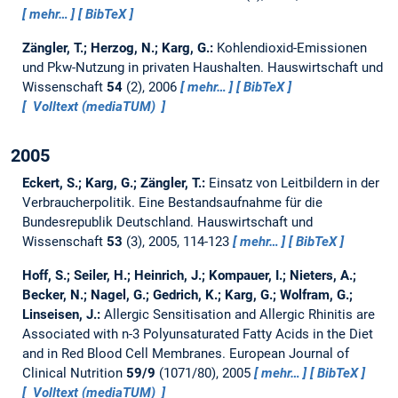
mehr…
BibTeX
Zängler, T.; Herzog, N.; Karg, G.:
Kohlendioxid-Emissionen
und Pkw-Nutzung in privaten Haushalten.
Hauswirtschaft und
Wissenschaft
54
(2), 2006
mehr…
BibTeX
Volltext (mediaTUM)
2005
Eckert, S.; Karg, G.; Zängler, T.:
Einsatz von Leitbildern in der
Verbraucherpolitik. Eine Bestandsaufnahme für die
Bundesrepublik Deutschland.
Hauswirtschaft und
Wissenschaft
53
(3), 2005, 114-123
mehr…
BibTeX
Hoff, S.; Seiler, H.; Heinrich, J.; Kompauer, I.; Nieters, A.;
Becker, N.; Nagel, G.; Gedrich, K.; Karg, G.; Wolfram, G.;
Linseisen, J.:
Allergic Sensitisation and Allergic Rhinitis are
Associated with n-3 Polyunsaturated Fatty Acids in the Diet
and in Red Blood Cell Membranes.
European Journal of
Clinical Nutrition
59/9
(1071/80), 2005
mehr…
BibTeX
Volltext (mediaTUM)