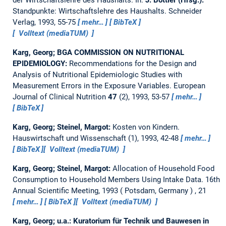
Standpunkte: Wirtschaftslehre des Haushalts. Schneider
Verlag, 1993, 55-75
mehr…
BibTeX
Volltext (mediaTUM)
Karg, Georg; BGA COMMISSION ON NUTRITIONAL
EPIDEMIOLOGY:
Recommendations for the Design and
Analysis of Nutritional Epidemiologic Studies with
Measurement Errors in the Exposure Variables.
European
Journal of Clinical Nutrition
47
(2), 1993, 53-57
mehr…
BibTeX
Karg, Georg; Steinel, Margot:
Kosten von Kindern.
Hauswirtschaft und Wissenschaft (1), 1993, 42-48
mehr…
BibTeX
Volltext (mediaTUM)
Karg, Georg; Steinel, Margot:
Allocation of Household Food
Consumption to Household Members Using Intake Data.
16th
Annual Scientific Meeting, 1993
Potsdam, Germany
, 21
mehr…
BibTeX
Volltext (mediaTUM)
Karg, Georg; u.a.:
Kuratorium für Technik und Bauwesen in