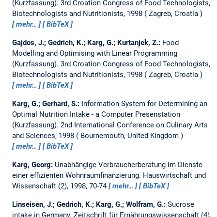
(Kurzfassung).
3rd Croation Congress of Food Technologists,
Biotechnologists and Nutritionists, 1998
Zagreb, Croatia
mehr…
BibTeX
Gajdos, J.; Gedrich, K.; Karg, G.; Kurtanjek, Z.:
Food
Modelling and Optimising with Linear Programming
(Kurzfassung).
3rd Croation Congress of Food Technologists,
Biotechnologists and Nutritionists, 1998
Zagreb, Croatia
mehr…
BibTeX
Karg, G.; Gerhard, S.:
Information System for Determining an
Optimal Nutrition Intake - a Computer Presenstation
(Kurzfassung).
2nd International Conference on Culinary Arts
and Sciences, 1998
Bournemouth, United Kingdom
mehr…
BibTeX
Karg, Georg:
Unabhängige Verbraucherberatung im Dienste
einer effizienten Wohnraumfinanzierung.
Hauswirtschaft und
Wissenschaft (2), 1998, 70-74
mehr…
BibTeX
Linseisen, J.; Gedrich, K.; Karg, G.; Wolfram, G.:
Sucrose
intake in Germany.
Zeitschrift für Ernährungswissenschaft (4),