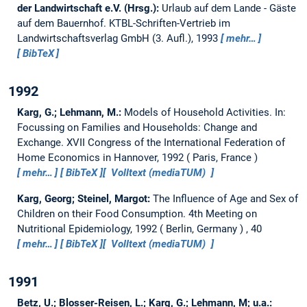
der Landwirtschaft e.V. (Hrsg.):
Urlaub auf dem Lande - Gäste
auf dem Bauernhof.
KTBL-Schriften-Vertrieb im
Landwirtschaftsverlag GmbH (3. Aufl.), 1993
mehr…
BibTeX
1992
Karg, G.; Lehmann, M.:
Models of Household Activities. In:
Focussing on Families and Households: Change and
Exchange.
XVII Congress of the International Federation of
Home Economics in Hannover, 1992
Paris, France
mehr…
BibTeX
Volltext (mediaTUM)
Karg, Georg; Steinel, Margot:
The Influence of Age and Sex of
Children on their Food Consumption.
4th Meeting on
Nutritional Epidemiology, 1992
Berlin, Germany
, 40
mehr…
BibTeX
Volltext (mediaTUM)
1991
Betz, U.; Blosser-Reisen, L.; Karg, G.; Lehmann, M; u.a.: