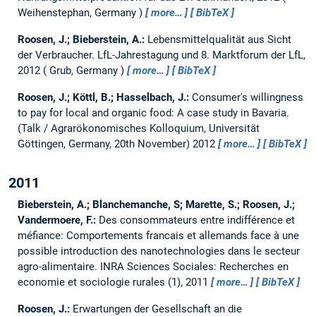
Weihenstephan, Germany
more…
BibTeX
Roosen, J.; Bieberstein, A.:
Lebensmittelqualität aus Sicht
der Verbraucher.
LfL-Jahrestagung und 8. Marktforum der LfL,
2012
Grub, Germany
more…
BibTeX
Roosen, J.; Köttl, B.; Hasselbach, J.:
Consumer's willingness
to pay for local and organic food: A case study in Bavaria.
(Talk / Agrarökonomisches Kolloquium, Universität
Göttingen, Germany, 20th November) 2012
more…
BibTeX
2011
Bieberstein, A.; Blanchemanche, S; Marette, S.; Roosen, J.;
Vandermoere, F.:
Des consommateurs entre indifférence et
méfiance: Comportements francais et allemands face à une
possible introduction des nanotechnologies dans le secteur
agro-alimentaire.
INRA Sciences Sociales: Recherches en
economie et sociologie rurales (1), 2011
more…
BibTeX
Roosen, J.:
Erwartungen der Gesellschaft an die