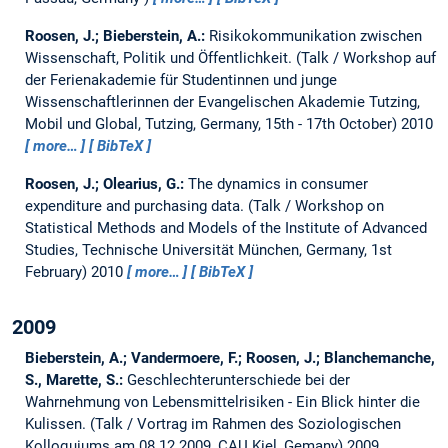
Roosen, J.; Bieberstein, A.:
Risikokommunikation zwischen
Wissenschaft, Politik und Öffentlichkeit.
(Talk / Workshop auf
der Ferienakademie für Studentinnen und junge
Wissenschaftlerinnen der Evangelischen Akademie Tutzing,
Mobil und Global, Tutzing, Germany, 15th - 17th October) 2010
more…
BibTeX
Roosen, J.; Olearius, G.:
The dynamics in consumer
expenditure and purchasing data.
(Talk / Workshop on
Statistical Methods and Models of the Institute of Advanced
Studies, Technische Universität München, Germany, 1st
February) 2010
more…
BibTeX
2009
Bieberstein, A.; Vandermoere, F.; Roosen, J.; Blanchemanche,
S., Marette, S.:
Geschlechterunterschiede bei der
Wahrnehmung von Lebensmittelrisiken - Ein Blick hinter die
Kulissen.
(Talk / Vortrag im Rahmen des Soziologischen
Kolloquiums am 08.12.2009, CAU Kiel, Gemany) 2009