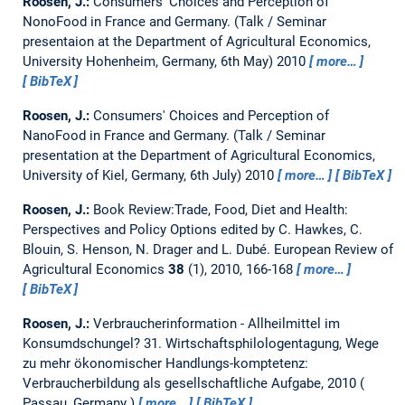
Roosen, J.:
Consumers' Choices and Perception of
NonoFood in France and Germany.
(Talk / Seminar
presentaion at the Department of Agricultural Economics,
University Hohenheim, Germany, 6th May) 2010
more…
BibTeX
Roosen, J.:
Consumers' Choices and Perception of
NanoFood in France and Germany.
(Talk / Seminar
presentation at the Department of Agricultural Economics,
University of Kiel, Germany, 6th July) 2010
more…
BibTeX
Roosen, J.:
Book Review:Trade, Food, Diet and Health:
Perspectives and Policy Options edited by C. Hawkes, C.
Blouin, S. Henson, N. Drager and L. Dubé.
European Review of
Agricultural Economics
38
(1), 2010, 166-168
more…
BibTeX
Roosen, J.:
Verbraucherinformation - Allheilmittel im
Konsumdschungel?
31. Wirtschaftsphilologentagung, Wege
zu mehr ökonomischer Handlungs-komptetenz:
Verbraucherbildung als gesellschaftliche Aufgabe, 2010
Passau, Germany
more…
BibTeX