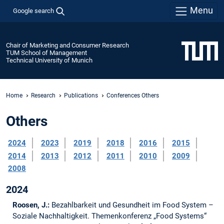
Menu
Google search
Chair of Marketing and Consumer Research
TUM School of Management
Technical University of Munich
Home
Research
Publications
Conferences Others
Others
2024
2023
2019
2018
2016
2015
2014
2013
2012
2011
2010
2009
2008
2024
Roosen, J.:
Bezahlbarkeit und Gesundheit im Food System –
Soziale Nachhaltigkeit.
Themenkonferenz „Food Systems“