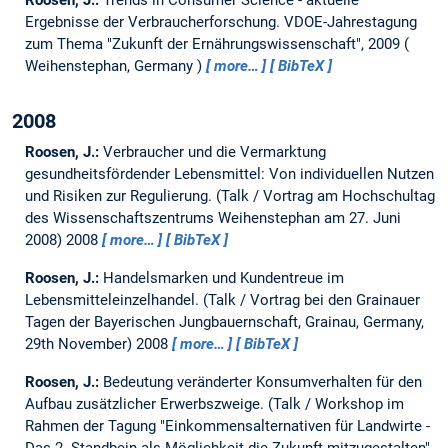
Roosen, J.:
Trends in Consumer Science - aktuelle
Ergebnisse der Verbraucherforschung.
VDOE-Jahrestagung
zum Thema "Zukunft der Ernährungswissenschaft", 2009
Weihenstephan, Germany
more…
BibTeX
2008
Roosen, J.:
Verbraucher und die Vermarktung
gesundheitsfördender Lebensmittel: Von individuellen Nutzen
und Risiken zur Regulierung.
(Talk / Vortrag am Hochschultag
des Wissenschaftszentrums Weihenstephan am 27. Juni
2008) 2008
more…
BibTeX
Roosen, J.:
Handelsmarken und Kundentreue im
Lebensmitteleinzelhandel.
(Talk / Vortrag bei den Grainauer
Tagen der Bayerischen Jungbauernschaft, Grainau, Germany,
29th November) 2008
more…
BibTeX
Roosen, J.:
Bedeutung veränderter Konsumverhalten für den
Aufbau zusätzlicher Erwerbszweige.
(Talk / Workshop im
Rahmen der Tagung "Einkommensalternativen für Landwirte -