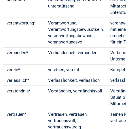
unterstützend
Mitarbeit
unterstüt
verantwortung*
Verantwortung,
verantwo
Verantwortungsbewusstsein,
mit einer
verantwortungsbewusst,
umgehen,
verantwortungsvoll
für ein 
verbunden*
Verbundenheit, verbunden
Verbunde
Unterne
verein*
vereinen, vereint
Kompeten
verlässlich*
Verlässlichkeit, verlässlich
verlässli
verständnis*
Verständnis, verständnisvoll
Verständn
Situation
Mitarbeit
vertrauen*
Vertrauen, vertrauen,
seinen Mi
vertrauensvoll,
vertrauen
vertrauenswürdig