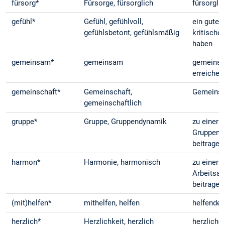
fürsorg*
Fürsorge, fürsorglich
fürsorgli
gefühl*
Gefühl, gefühlvoll,
ein gutes
gefühlsbetont, gefühlsmäßig
kritische
haben
gemeinsam*
gemeinsam
gemeinsa
erreichen
gemeinschaft*
Gemeinschaft,
Gemeinsc
gemeinschaftlich
gruppe*
Gruppe, Gruppendynamik
zu einer 
Gruppend
beitragen
harmon*
Harmonie, harmonisch
zu einer
Arbeitsa
beitragen
(mit)helfen*
mithelfen, helfen
helfende
herzlich*
Herzlichkeit, herzlich
herzliche