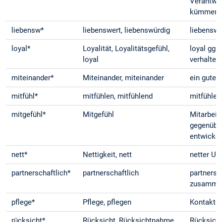
Verantwo
kümmern
liebensw*
liebenswert, liebenswürdig
liebenswe
loyal*
Loyalität, Loyalitätsgefühl,
loyal ggü
loyal
verhalten
miteinander*
Miteinander, miteinander
ein gutes
mitfühl*
mitfühlen, mitfühlend
mitfühlen
mitgefühl*
Mitgefühl
Mitarbeit
gegenüber
entwicke
nett*
Nettigkeit, nett
netter U
partnerschaftlich*
partnerschaftlich
partnersc
zusammen
pflege*
Pflege, pflegen
Kontakte 
rücksicht*
Rücksicht, Rücksichtnahme,
Rücksicht