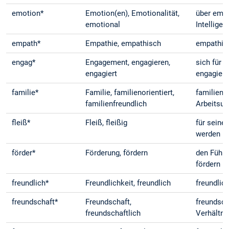
emotion*
Emotion(en), Emotionalität,
über emo
emotional
Intelligen
empath*
Empathie, empathisch
empathis
engag*
Engagement, engagieren,
sich für 
engagiert
engagier
familie*
Familie, familienorientiert,
familienf
familienfreundlich
Arbeitsu
fleiß*
Fleiß, fleißig
für seine
werden
förder*
Förderung, fördern
den Führ
fördern
freundlich*
Freundlichkeit, freundlich
freundlic
freundschaft*
Freundschaft,
freundsch
freundschaftlich
Verhältni