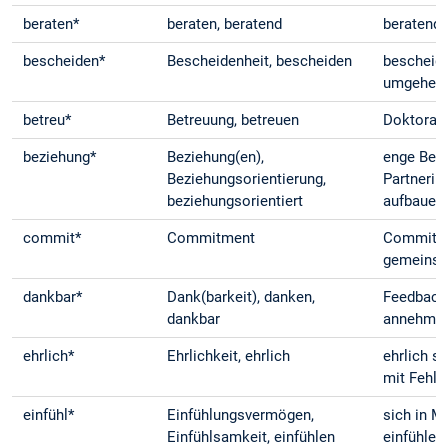
beraten*
beraten, beratend
beratend 
bescheiden*
Bescheidenheit, bescheiden
bescheide
umgehen
betreu*
Betreuung, betreuen
Doktoran
beziehung*
Beziehung(en),
enge Bez
Beziehungsorientierung,
Partnerin
beziehungsorientiert
aufbauen
commit*
Commitment
Commitme
gemeinsa
dankbar*
Dank(barkeit), danken,
Feedback
dankbar
annehme
ehrlich*
Ehrlichkeit, ehrlich
ehrlich s
mit Fehle
einfühl*
Einfühlungsvermögen,
sich in M
Einfühlsamkeit, einfühlen
einfühlen