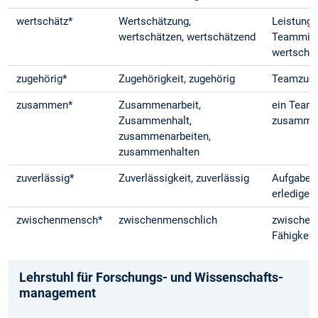
wertschätz*
Wertschätzung,
Leistung
wertschätzen, wertschätzend
Teammitg
wertschä
zugehörig*
Zugehörigkeit, zugehörig
Teamzuge
zusammen*
Zusammenarbeit,
ein Team
Zusammenhalt,
zusamme
zusammenarbeiten,
zusammenhalten
zuverlässig*
Zuverlässigkeit, zuverlässig
Aufgaben 
erledigen
zwischenmensch*
zwischenmenschlich
zwischen
Fähigkeit
Lehrstuhl für Forschungs- und Wissenschafts­
management