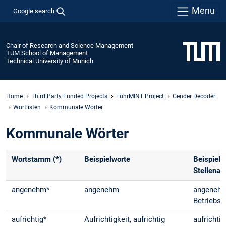
Menu
Google search
Chair of Research and Science Management
TUM School of Management
Technical University of Munich
Home
Third Party Funded Projects
FührMINT Project
Gender Decoder
Wortlisten
Kommunale Wörter
Kommunale Wörter
Wortstamm (*)
Beispielworte
Beispiela
Stellenan
angenehm*
angenehm
angeneh
Betriebsk
aufrichtig*
Aufrichtigkeit, aufrichtig
aufrichti