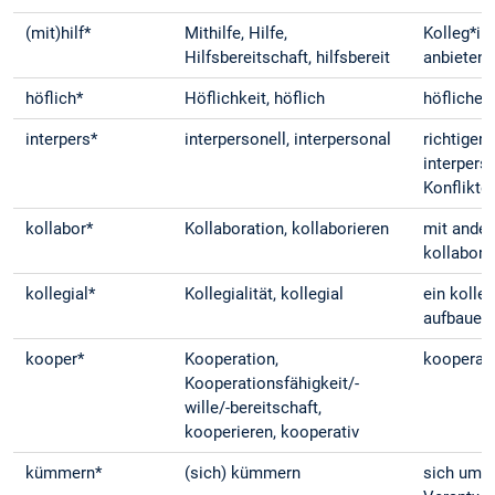
(mit)hilf*
Mithilfe, Hilfe,
Kolleg*in
Hilfsbereitschaft, hilfsbereit
anbieten
höflich*
Höflichkeit, höflich
höfliche
interpers*
interpersonell, interpersonal
richtiger
interpers
Konflikte
kollabor*
Kollaboration, kollaborieren
mit ander
kollabori
kollegial*
Kollegialität, kollegial
ein kolle
aufbauen
kooper*
Kooperation,
kooperati
Kooperationsfähigkeit/-
wille/-bereitschaft,
kooperieren, kooperativ
kümmern*
(sich) kümmern
sich um e