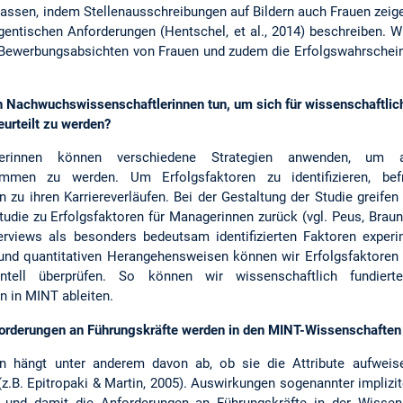
 lassen, indem Stellenausschreibungen auf Bildern auch Frauen zeig
ntischen Anforderungen (Hentschel, et al., 2014) beschreiben. W
 Bewerbungsabsichten von Frauen und zudem die Erfolgswahrscheinl
 Nachwuchswissenschaftlerinnen tun, um sich für wissenschaftlic
eurteilt zu werden?
tlerinnen können verschiedene Strategien anwenden, um 
mmen zu werden. Um Erfolgsfaktoren zu identifizieren, bef
 zu ihren Karriereverläufen. Bei der Gestaltung der Studie greifen
studie zu Erfolgsfaktoren für Managerinnen zurück (vgl. Peus, Braun
terviews als besonders bedeutsam identifizierten Faktoren experi
nd quantitativen Herangehensweisen können wir Erfolgsfaktoren ni
entell überprüfen. So können wir wissenschaftlich fundiert
 in MINT ableiten.
orderungen an Führungskräfte werden in den MINT-Wissenschaften 
n hängt unter anderem davon ab, ob sie die Attribute aufweise
z.B. Epitropaki & Martin, 2005). Auswirkungen sogenannter implizi
und damit die Anforderungen an Führungskräfte in der Wissen