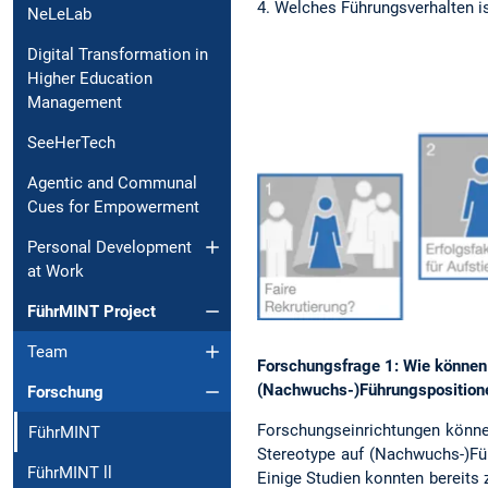
4. Welches Führungsverhalten i
NeLeLab
Digital Transformation in
Higher Education
Management
SeeHerTech
Agentic and Communal
Cues for Empowerment
Personal Development
at Work
FührMINT Project
Team
Forschungsfrage 1: Wie können 
(Nachwuchs-)Führungspositione
Forschung
Forschungseinrichtungen können
FührMINT
Stereotype auf (Nachwuchs-)Fü
FührMINT ll
Einige Studien konnten bereits