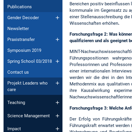
Bereichen positiv beeinflussen
Publications
kommunale im Gegensatz zu age
einer Stellenausschreibung die
Gender Decoder
Wissenschaften erhöhen
.
Newsletter
Forschungsfrage 2:
Was können
Praxistransfer
qualifizieren und als geeignet b
Symposium 2019
MINT-Nachwuchswissenschaf
Führungspositionen wahrgeno
Spring School 03/2018
Professorinnen und Professoren
einer internationalen Interview
Contact us
werden wir die drei in den In
Projekt Leaders who
Methodenmix aus qualitativen u
care
ihre Kausalwirkung experim
Nachwuchswissenschaftlerinnen
Teaching
Forschungsfrage 3:
Welche Anf
Science Management
Der Erfolg von Führungskräfte
Führungskraft erwartet werden (
Impact
Wahrnehmung und Beurteilung 